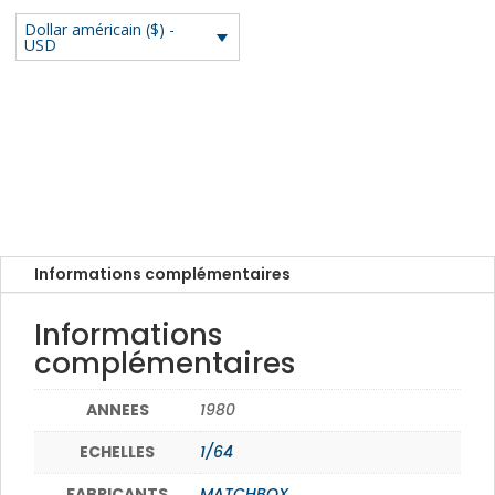
1980
Dollar américain ($) -
USD
-
1/64
MATCHBOX
POWER
GRAB
2023
(70
years)
N°
Informations complémentaires
11/100
Informations
complémentaires
ANNEES
1980
ECHELLES
1/64
FABRICANTS
MATCHBOX