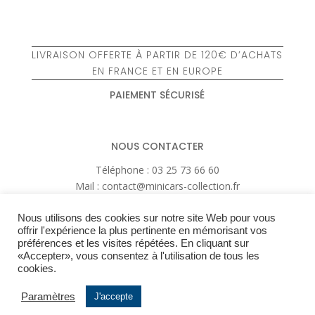
LIVRAISON OFFERTE À PARTIR DE 120€ D’ACHATS
EN FRANCE ET EN EUROPE
PAIEMENT SÉCURISÉ
NOUS CONTACTER
Téléphone : 03 25 73 66 60
Mail : contact@minicars-collection.fr
Nous utilisons des cookies sur notre site Web pour vous
LIVRAISON EN 48-72H
offrir l'expérience la plus pertinente en mémorisant vos
préférences et les visites répétées. En cliquant sur
Expédition via Colisimo
«Accepter», vous consentez à l'utilisation de tous les
Voir nos tarifs d’expédition
cookies.
Paramètres
J'accepte