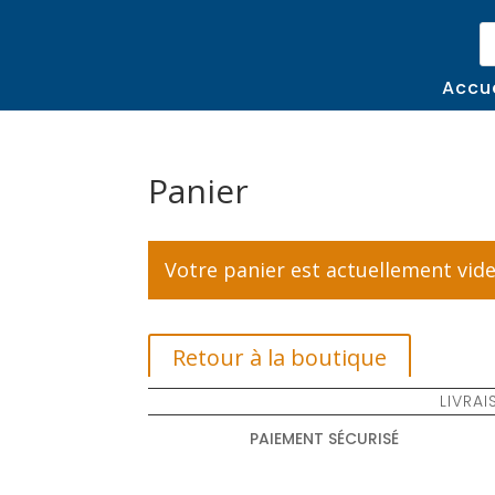
Re
d
pr
Accue
Panier
Votre panier est actuellement vide
Retour à la boutique
LIVRAI
PAIEMENT SÉCURISÉ