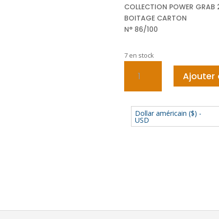
COLLECTION POWER GRAB 
BOITAGE CARTON
N° 86/100
7 en stock
quantité
Ajouter 
de
DODGE
CHARGER
PURSUIT
Dollar américain ($) -
USD
-
1/64
MATCHBOX
POWER
GRAB
2022
N°86/100