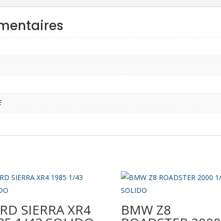
mentaires
E
RD SIERRA XR4
BMW Z8