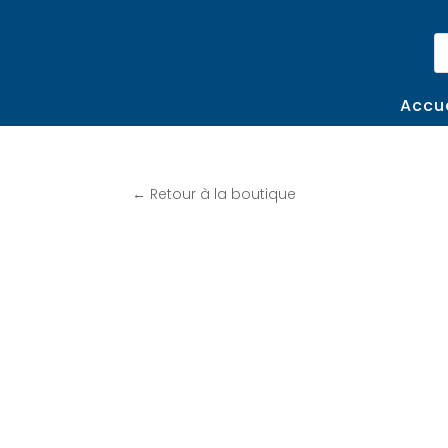
Re
d
pr
Accue
← Retour à la boutique