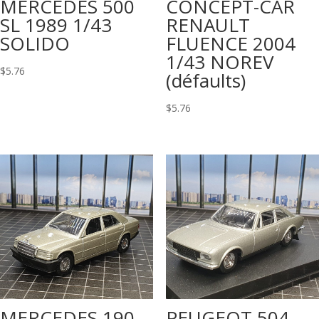
MERCEDES 500
CONCEPT-CAR
SL 1989 1/43
RENAULT
SOLIDO
FLUENCE 2004
1/43 NOREV
$
5.76
(défaults)
$
5.76
MERCEDES 190
PEUGEOT 504