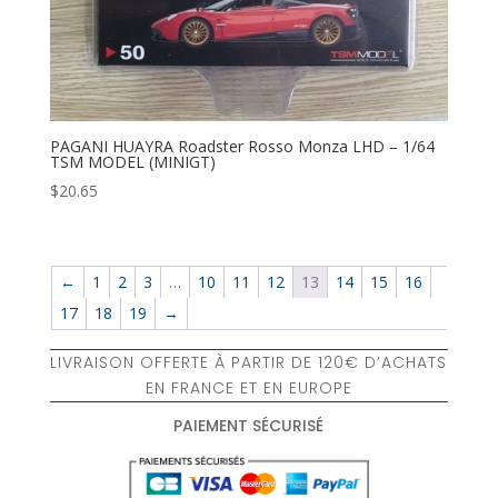
PAGANI HUAYRA Roadster Rosso Monza LHD – 1/64
TSM MODEL (MINIGT)
$
20.65
←
1
2
3
…
10
11
12
13
14
15
16
17
18
19
→
LIVRAISON OFFERTE À PARTIR DE 120€ D’ACHATS
EN FRANCE ET EN EUROPE
PAIEMENT SÉCURISÉ