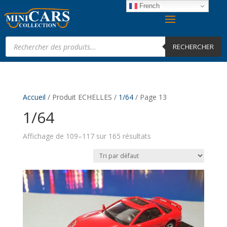
French
Recherche
de
RECHERCHER
produits
Accueil
/ Produit ECHELLES /
1/64
/ Page 13
1/64
Affichage de 109–117 sur 165 résultats